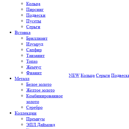
Кольца
Пирсинг
Подвески
Пусеты
Серьги
Вставка
Бриллиант
Изумруд
Сапфир
Танзанит
Топаз
Жемчуг
Фианит
NEW
Кольца
Серьги
Подвеск
Металл
Белое золото
Желтое золото
Комбинированное
золото
Серебро
Коллекции
Премиум
ЭПЛ Даймонд