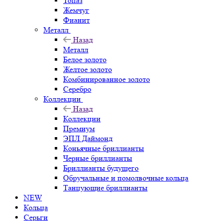
Топаз
Жемчуг
Фианит
Металл
Назад
Металл
Белое золото
Желтое золото
Комбинированное золото
Серебро
Коллекции
Назад
Коллекции
Премиум
ЭПЛ Даймонд
Коньячные бриллианты
Черные бриллианты
Бриллианты будущего
Обручальные и помолвочные кольца
Танцующие бриллианты
NEW
Кольца
Серьги