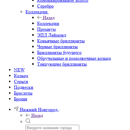
Комбинированное золото
Серебро
Коллекции
Назад
Коллекции
Премиум
ЭПЛ Даймонд
Коньячные бриллианты
Черные бриллианты
Бриллианты будущего
Обручальные и помолвочные кольца
Танцующие бриллианты
NEW
Кольца
Серьги
Подвески
Браслеты
Броши
Нижний Новгород
Назад