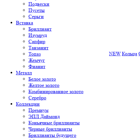
Подвески
Пусеты
Серьги
Вставка
Бриллиант
Изумруд
Сапфир
Танзанит
NEW
Кольца
Топаз
Жемчуг
Фианит
Металл
Белое золото
Желтое золото
Комбинированное золото
Серебро
Коллекции
Премиум
ЭПЛ Даймонд
Коньячные бриллианты
Черные бриллианты
Бриллианты будущего