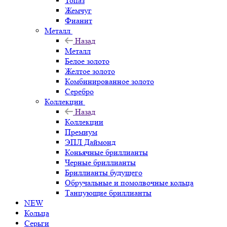
Топаз
Жемчуг
Фианит
Металл
Назад
Металл
Белое золото
Желтое золото
Комбинированное золото
Серебро
Коллекции
Назад
Коллекции
Премиум
ЭПЛ Даймонд
Коньячные бриллианты
Черные бриллианты
Бриллианты будущего
Обручальные и помолвочные кольца
Танцующие бриллианты
NEW
Кольца
Серьги