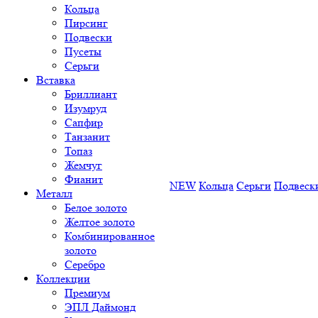
Кольца
Пирсинг
Подвески
Пусеты
Серьги
Вставка
Бриллиант
Изумруд
Сапфир
Танзанит
Топаз
Жемчуг
Фианит
NEW
Кольца
Серьги
Подвеск
Металл
Белое золото
Желтое золото
Комбинированное
золото
Серебро
Коллекции
Премиум
ЭПЛ Даймонд