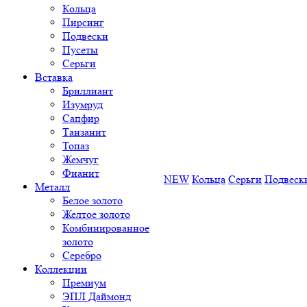
Кольца
Пирсинг
Подвески
Пусеты
Серьги
Вставка
Бриллиант
Изумруд
Сапфир
Танзанит
Топаз
Жемчуг
Фианит
NEW
Кольца
Серьги
Подвеск
Металл
Белое золото
Желтое золото
Комбинированное
золото
Серебро
Коллекции
Премиум
ЭПЛ Даймонд