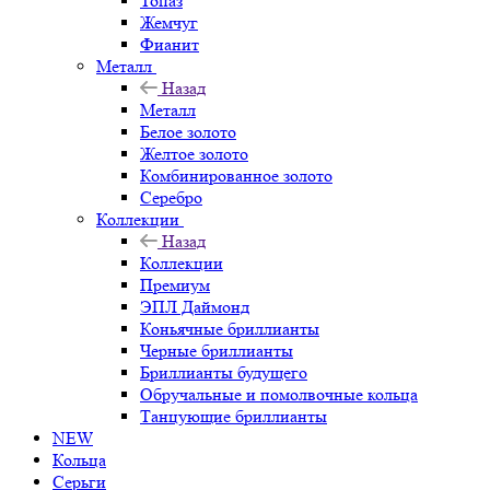
Топаз
Жемчуг
Фианит
Металл
Назад
Металл
Белое золото
Желтое золото
Комбинированное золото
Серебро
Коллекции
Назад
Коллекции
Премиум
ЭПЛ Даймонд
Коньячные бриллианты
Черные бриллианты
Бриллианты будущего
Обручальные и помолвочные кольца
Танцующие бриллианты
NEW
Кольца
Серьги