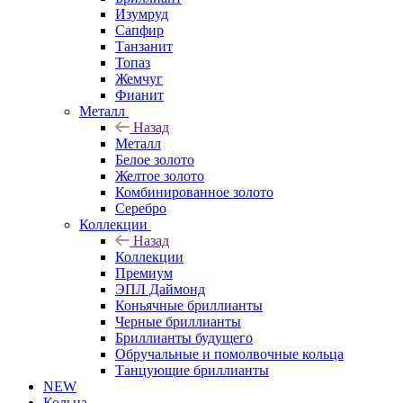
Изумруд
Сапфир
Танзанит
Топаз
Жемчуг
Фианит
Металл
Назад
Металл
Белое золото
Желтое золото
Комбинированное золото
Серебро
Коллекции
Назад
Коллекции
Премиум
ЭПЛ Даймонд
Коньячные бриллианты
Черные бриллианты
Бриллианты будущего
Обручальные и помолвочные кольца
Танцующие бриллианты
NEW
Кольца