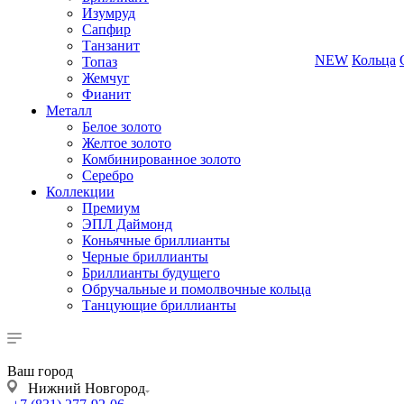
Изумруд
Сапфир
Танзанит
NEW
Кольца
Топаз
Жемчуг
Фианит
Металл
Белое золото
Желтое золото
Комбинированное золото
Серебро
Коллекции
Премиум
ЭПЛ Даймонд
Коньячные бриллианты
Черные бриллианты
Бриллианты будущего
Обручальные и помолвочные кольца
Танцующие бриллианты
Ваш город
Нижний Новгород