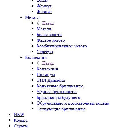
Топаз
Жемчуг
Фианит
Металл
Назад
Металл
Белое золото
Желтое золото
Комбинированное золото
Серебро
Коллекции
Назад
Коллекции
Премиум
ЭПЛ Даймонд
Коньячные бриллианты
Черные бриллианты
Бриллианты будущего
Обручальные и помолвочные кольца
Танцующие бриллианты
NEW
Кольца
Серьги