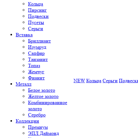
Кольца
Пирсинг
Подвески
Пусеты
Серьги
Вставка
Бриллиант
Изумруд
Сапфир
Танзанит
Топаз
Жемчуг
Фианит
NEW
Кольца
Серьги
Подвеск
Металл
Белое золото
Желтое золото
Комбинированное
золото
Серебро
Коллекции
Премиум
ЭПЛ Даймонд