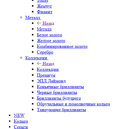
Топаз
Жемчуг
Фианит
Металл
Назад
Металл
Белое золото
Желтое золото
Комбинированное золото
Серебро
Коллекции
Назад
Коллекции
Премиум
ЭПЛ Даймонд
Коньячные бриллианты
Черные бриллианты
Бриллианты будущего
Обручальные и помолвочные кольца
Танцующие бриллианты
NEW
Кольца
Серьги