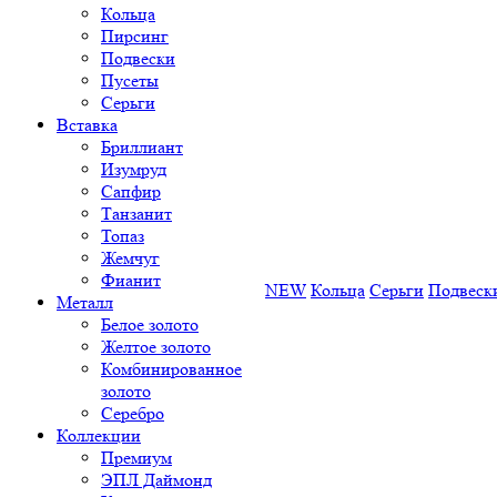
Кольца
Пирсинг
Подвески
Пусеты
Серьги
Вставка
Бриллиант
Изумруд
Сапфир
Танзанит
Топаз
Жемчуг
Фианит
NEW
Кольца
Серьги
Подвеск
Металл
Белое золото
Желтое золото
Комбинированное
золото
Серебро
Коллекции
Премиум
ЭПЛ Даймонд