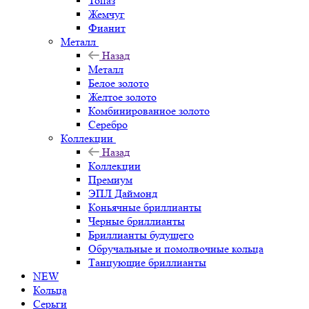
Топаз
Жемчуг
Фианит
Металл
Назад
Металл
Белое золото
Желтое золото
Комбинированное золото
Серебро
Коллекции
Назад
Коллекции
Премиум
ЭПЛ Даймонд
Коньячные бриллианты
Черные бриллианты
Бриллианты будущего
Обручальные и помолвочные кольца
Танцующие бриллианты
NEW
Кольца
Серьги