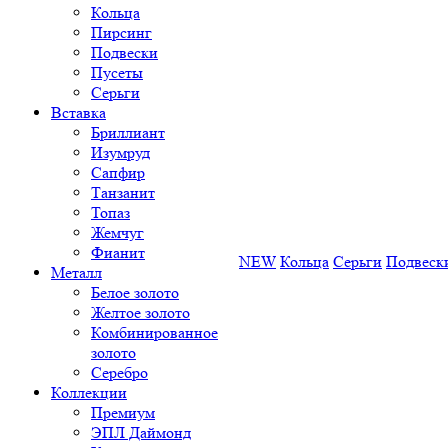
Кольца
Пирсинг
Подвески
Пусеты
Серьги
Вставка
Бриллиант
Изумруд
Сапфир
Танзанит
Топаз
Жемчуг
Фианит
NEW
Кольца
Серьги
Подвеск
Металл
Белое золото
Желтое золото
Комбинированное
золото
Серебро
Коллекции
Премиум
ЭПЛ Даймонд