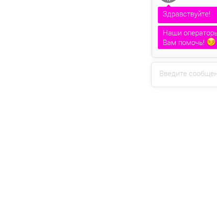
Здравствуйте!
Наши операторы
Вам помочь!
Дмитрий
печата
Введите сообще