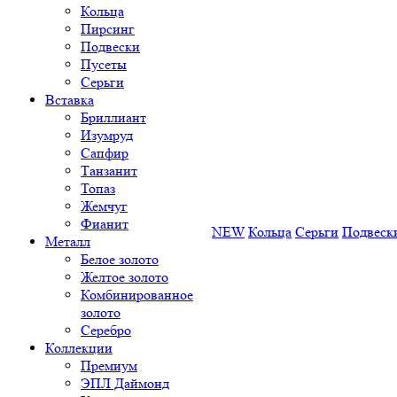
Кольца
Пирсинг
Подвески
Пусеты
Серьги
Вставка
Бриллиант
Изумруд
Сапфир
Танзанит
Топаз
Жемчуг
Фианит
NEW
Кольца
Серьги
Подвеск
Металл
Белое золото
Желтое золото
Комбинированное
золото
Серебро
Коллекции
Премиум
ЭПЛ Даймонд