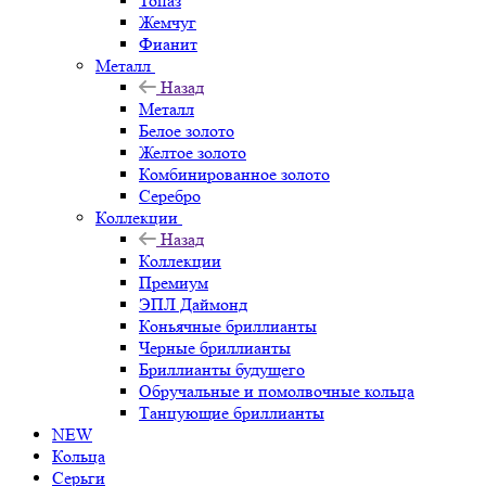
Топаз
Жемчуг
Фианит
Металл
Назад
Металл
Белое золото
Желтое золото
Комбинированное золото
Серебро
Коллекции
Назад
Коллекции
Премиум
ЭПЛ Даймонд
Коньячные бриллианты
Черные бриллианты
Бриллианты будущего
Обручальные и помолвочные кольца
Танцующие бриллианты
NEW
Кольца
Серьги