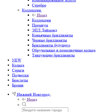
Комбинированное золото
Серебро
Коллекции
Назад
Коллекции
Премиум
ЭПЛ Даймонд
Коньячные бриллианты
Черные бриллианты
Бриллианты будущего
Обручальные и помолвочные кольца
Танцующие бриллианты
NEW
Кольца
Серьги
Подвески
Браслеты
Броши
Нижний Новгород
Назад