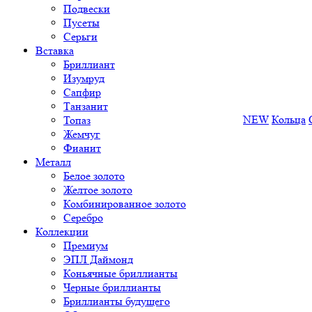
Подвески
Пусеты
Серьги
Вставка
Бриллиант
Изумруд
Сапфир
Танзанит
NEW
Кольца
Топаз
Жемчуг
Фианит
Металл
Белое золото
Желтое золото
Комбинированное золото
Серебро
Коллекции
Премиум
ЭПЛ Даймонд
Коньячные бриллианты
Черные бриллианты
Бриллианты будущего