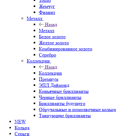
Топаз
Жемчуг
Фианит
Металл
Назад
Металл
Белое золото
Желтое золото
Комбинированное золото
Серебро
Коллекции
Назад
Коллекции
Премиум
ЭПЛ Даймонд
Коньячные бриллианты
Черные бриллианты
Бриллианты будущего
Обручальные и помолвочные кольца
Танцующие бриллианты
NEW
Кольца
Серьги