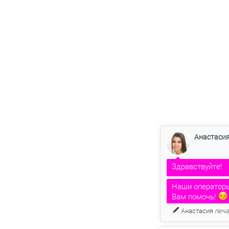
Анастаси
Здравствуйте!
Наши операторы
Вам помочь!
Анастасия
печат