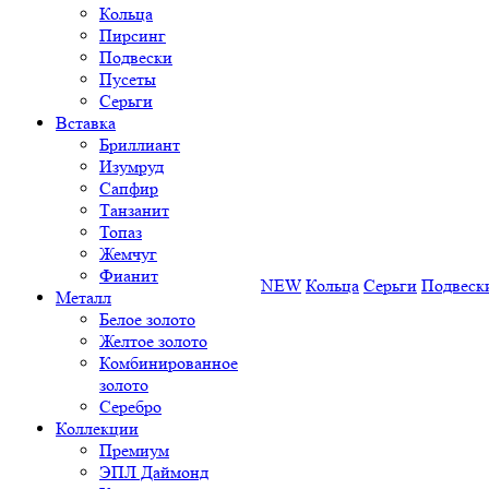
Кольца
Пирсинг
Подвески
Пусеты
Серьги
Вставка
Бриллиант
Изумруд
Сапфир
Танзанит
Топаз
Жемчуг
Фианит
NEW
Кольца
Серьги
Подвеск
Металл
Белое золото
Желтое золото
Комбинированное
золото
Серебро
Коллекции
Премиум
ЭПЛ Даймонд