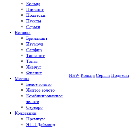
Кольца
Пирсинг
Подвески
Пусеты
Серьги
Вставка
Бриллиант
Изумруд
Сапфир
Танзанит
Топаз
Жемчуг
Фианит
NEW
Кольца
Серьги
Подвеск
Металл
Белое золото
Желтое золото
Комбинированное
золото
Серебро
Коллекции
Премиум
ЭПЛ Даймонд