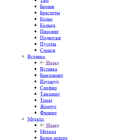
Тип
Броши
Браслеты
Колье
Кольца
Пирсинг
Подвески
Пусеты
Серьги
Вставка
Назад
Вставка
Бриллиант
Изумруд
Сапфир
Танзанит
Топаз
Жемчуг
Фианит
Металл
Назад
Металл
Белое золото