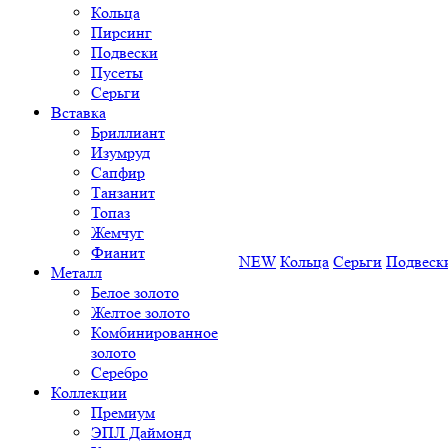
Кольца
Пирсинг
Подвески
Пусеты
Серьги
Вставка
Бриллиант
Изумруд
Сапфир
Танзанит
Топаз
Жемчуг
Фианит
NEW
Кольца
Серьги
Подвеск
Металл
Белое золото
Желтое золото
Комбинированное
золото
Серебро
Коллекции
Премиум
ЭПЛ Даймонд