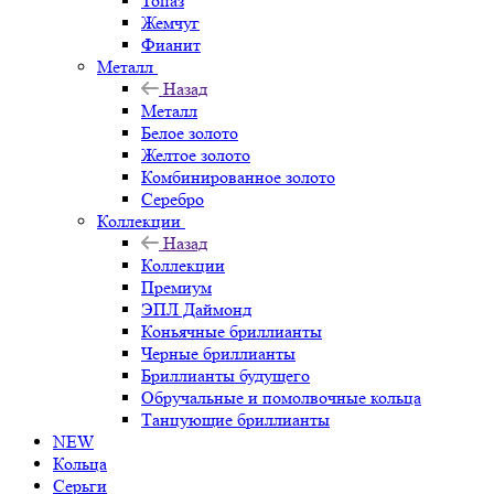
Топаз
Жемчуг
Фианит
Металл
Назад
Металл
Белое золото
Желтое золото
Комбинированное золото
Серебро
Коллекции
Назад
Коллекции
Премиум
ЭПЛ Даймонд
Коньячные бриллианты
Черные бриллианты
Бриллианты будущего
Обручальные и помолвочные кольца
Танцующие бриллианты
NEW
Кольца
Серьги