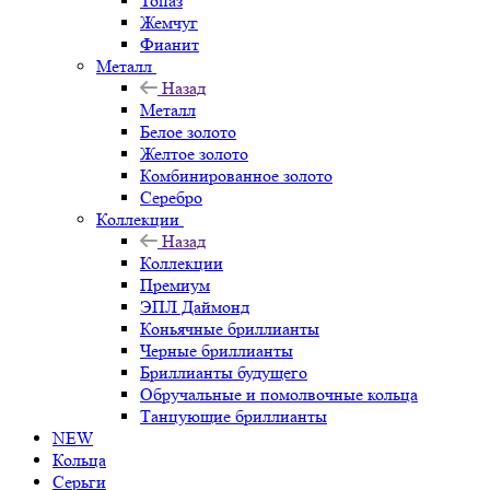
Топаз
Жемчуг
Фианит
Металл
Назад
Металл
Белое золото
Желтое золото
Комбинированное золото
Серебро
Коллекции
Назад
Коллекции
Премиум
ЭПЛ Даймонд
Коньячные бриллианты
Черные бриллианты
Бриллианты будущего
Обручальные и помолвочные кольца
Танцующие бриллианты
NEW
Кольца
Серьги