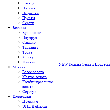
Кольца
Пирсинг
Подвески
Пусеты
Серьги
Вставка
Бриллиант
Изумруд
Сапфир
Танзанит
Топаз
Жемчуг
Фианит
NEW
Кольца
Серьги
Подвеск
Металл
Белое золото
Желтое золото
Комбинированное
золото
Серебро
Коллекции
Премиум
ЭПЛ Даймонд