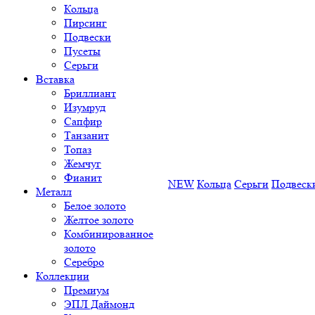
Кольца
Пирсинг
Подвески
Пусеты
Серьги
Вставка
Бриллиант
Изумруд
Сапфир
Танзанит
Топаз
Жемчуг
Фианит
NEW
Кольца
Серьги
Подвеск
Металл
Белое золото
Желтое золото
Комбинированное
золото
Серебро
Коллекции
Премиум
ЭПЛ Даймонд