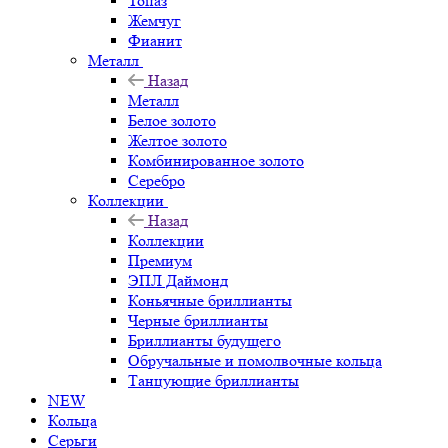
Топаз
Жемчуг
Фианит
Металл
Назад
Металл
Белое золото
Желтое золото
Комбинированное золото
Серебро
Коллекции
Назад
Коллекции
Премиум
ЭПЛ Даймонд
Коньячные бриллианты
Черные бриллианты
Бриллианты будущего
Обручальные и помолвочные кольца
Танцующие бриллианты
NEW
Кольца
Серьги