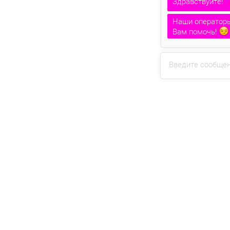
Наши операторы
Вам помочь!
Дмитрий
печата
Введите сообще