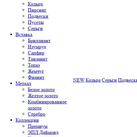
Кольца
Пирсинг
Подвески
Пусеты
Серьги
Вставка
Бриллиант
Изумруд
Сапфир
Танзанит
Топаз
Жемчуг
Фианит
NEW
Кольца
Серьги
Подвеск
Металл
Белое золото
Желтое золото
Комбинированное
золото
Серебро
Коллекции
Премиум
ЭПЛ Даймонд