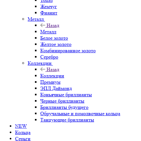
Топаз
Жемчуг
Фианит
Металл
Назад
Металл
Белое золото
Желтое золото
Комбинированное золото
Серебро
Коллекции
Назад
Коллекции
Премиум
ЭПЛ Даймонд
Коньячные бриллианты
Черные бриллианты
Бриллианты будущего
Обручальные и помолвочные кольца
Танцующие бриллианты
NEW
Кольца
Серьги