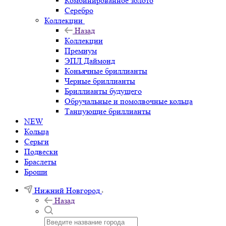
Комбинированное золото
Серебро
Коллекции
Назад
Коллекции
Премиум
ЭПЛ Даймонд
Коньячные бриллианты
Черные бриллианты
Бриллианты будущего
Обручальные и помолвочные кольца
Танцующие бриллианты
NEW
Кольца
Серьги
Подвески
Браслеты
Броши
Нижний Новгород
Назад