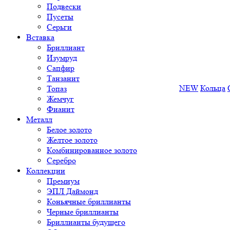
Подвески
Пусеты
Серьги
Вставка
Бриллиант
Изумруд
Сапфир
Танзанит
NEW
Кольца
Топаз
Жемчуг
Фианит
Металл
Белое золото
Желтое золото
Комбинированное золото
Серебро
Коллекции
Премиум
ЭПЛ Даймонд
Коньячные бриллианты
Черные бриллианты
Бриллианты будущего