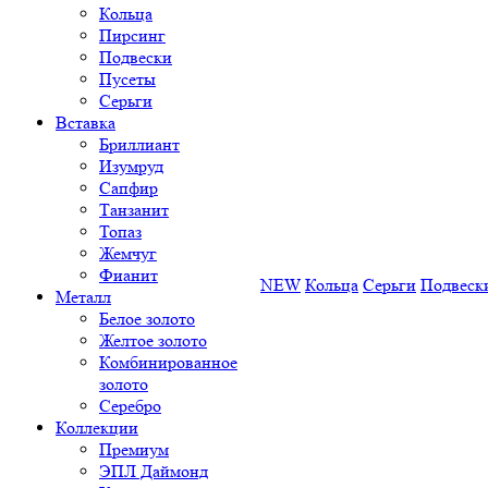
Кольца
Пирсинг
Подвески
Пусеты
Серьги
Вставка
Бриллиант
Изумруд
Сапфир
Танзанит
Топаз
Жемчуг
Фианит
NEW
Кольца
Серьги
Подвеск
Металл
Белое золото
Желтое золото
Комбинированное
золото
Серебро
Коллекции
Премиум
ЭПЛ Даймонд