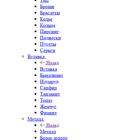
Тип
Броши
Браслеты
Колье
Кольца
Пирсинг
Подвески
Пусеты
Серьги
Вставка
Назад
Вставка
Бриллиант
Изумруд
Сапфир
Танзанит
Топаз
Жемчуг
Фианит
Металл
Назад
Металл
Белое золото