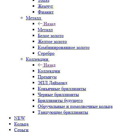
Топаз
Жемчуг
Фианит
Металл
Назад
Металл
Белое золото
Желтое золото
Комбинированное золото
Серебро
Коллекции
Назад
Коллекции
Премиум
ЭПЛ Даймонд
Коньячные бриллианты
Черные бриллианты
Бриллианты будущего
Обручальные и помолвочные кольца
Танцующие бриллианты
NEW
Кольца
Серьги