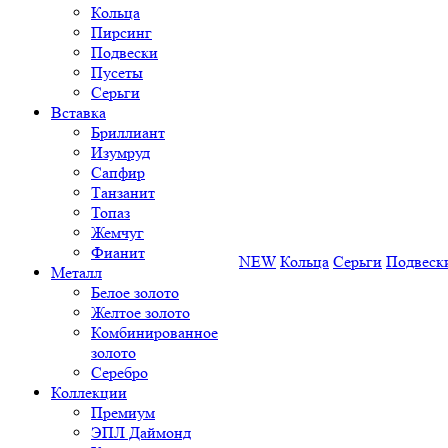
Кольца
Пирсинг
Подвески
Пусеты
Серьги
Вставка
Бриллиант
Изумруд
Сапфир
Танзанит
Топаз
Жемчуг
Фианит
NEW
Кольца
Серьги
Подвеск
Металл
Белое золото
Желтое золото
Комбинированное
золото
Серебро
Коллекции
Премиум
ЭПЛ Даймонд