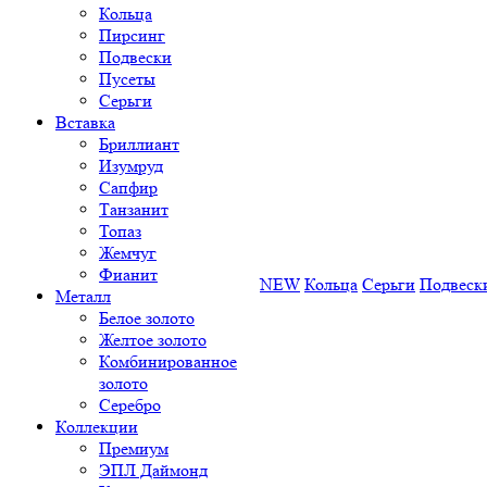
Кольца
Пирсинг
Подвески
Пусеты
Серьги
Вставка
Бриллиант
Изумруд
Сапфир
Танзанит
Топаз
Жемчуг
Фианит
NEW
Кольца
Серьги
Подвеск
Металл
Белое золото
Желтое золото
Комбинированное
золото
Серебро
Коллекции
Премиум
ЭПЛ Даймонд