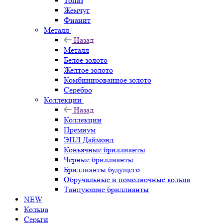
Топаз
Жемчуг
Фианит
Металл
Назад
Металл
Белое золото
Желтое золото
Комбинированное золото
Серебро
Коллекции
Назад
Коллекции
Премиум
ЭПЛ Даймонд
Коньячные бриллианты
Черные бриллианты
Бриллианты будущего
Обручальные и помолвочные кольца
Танцующие бриллианты
NEW
Кольца
Серьги