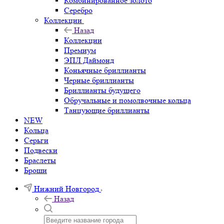
Комбинированное золото
Серебро
Коллекции
Назад
Коллекции
Премиум
ЭПЛ Даймонд
Коньячные бриллианты
Черные бриллианты
Бриллианты будущего
Обручальные и помолвочные кольца
Танцующие бриллианты
NEW
Кольца
Серьги
Подвески
Браслеты
Броши
Нижний Новгород
Назад