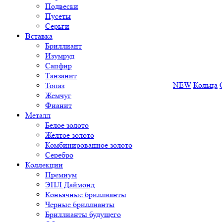
Подвески
Пусеты
Серьги
Вставка
Бриллиант
Изумруд
Сапфир
Танзанит
NEW
Кольца
Топаз
Жемчуг
Фианит
Металл
Белое золото
Желтое золото
Комбинированное золото
Серебро
Коллекции
Премиум
ЭПЛ Даймонд
Коньячные бриллианты
Черные бриллианты
Бриллианты будущего