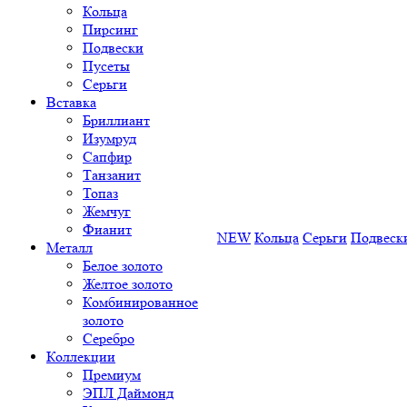
Кольца
Пирсинг
Подвески
Пусеты
Серьги
Вставка
Бриллиант
Изумруд
Сапфир
Танзанит
Топаз
Жемчуг
Фианит
NEW
Кольца
Серьги
Подвеск
Металл
Белое золото
Желтое золото
Комбинированное
золото
Серебро
Коллекции
Премиум
ЭПЛ Даймонд