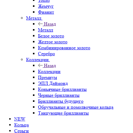
Топаз
Жемчуг
Фианит
Металл
Назад
Металл
Белое золото
Желтое золото
Комбинированное золото
Серебро
Коллекции
Назад
Коллекции
Премиум
ЭПЛ Даймонд
Коньячные бриллианты
Черные бриллианты
Бриллианты будущего
Обручальные и помолвочные кольца
Танцующие бриллианты
NEW
Кольца
Серьги