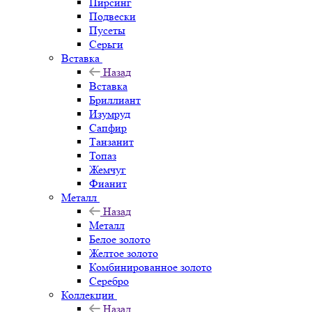
Пирсинг
Подвески
Пусеты
Серьги
Вставка
Назад
Вставка
Бриллиант
Изумруд
Сапфир
Танзанит
Топаз
Жемчуг
Фианит
Металл
Назад
Металл
Белое золото
Желтое золото
Комбинированное золото
Серебро
Коллекции
Назад