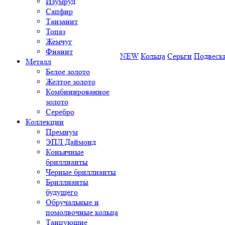
Изумруд
Сапфир
Танзанит
Топаз
Жемчуг
Фианит
NEW
Кольца
Серьги
Подвеск
Металл
Белое золото
Желтое золото
Комбинированное
золото
Серебро
Коллекции
Премиум
ЭПЛ Даймонд
Коньячные
бриллианты
Черные бриллианты
Бриллианты
будущего
Обручальные и
помолвочные кольца
Танцующие