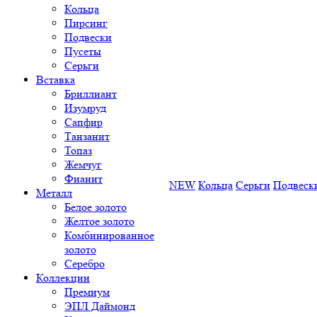
Кольца
Пирсинг
Подвески
Пусеты
Серьги
Вставка
Бриллиант
Изумруд
Сапфир
Танзанит
Топаз
Жемчуг
Фианит
NEW
Кольца
Серьги
Подвеск
Металл
Белое золото
Желтое золото
Комбинированное
золото
Серебро
Коллекции
Премиум
ЭПЛ Даймонд