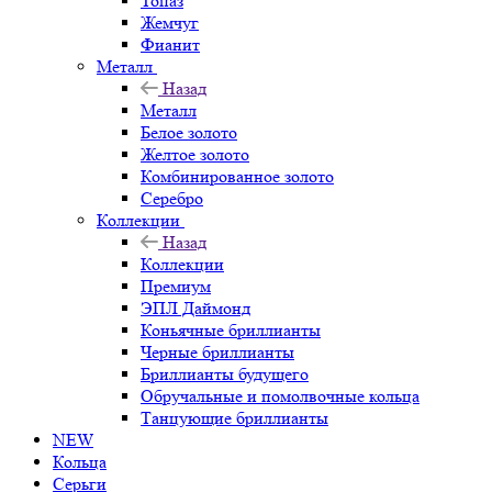
Топаз
Жемчуг
Фианит
Металл
Назад
Металл
Белое золото
Желтое золото
Комбинированное золото
Серебро
Коллекции
Назад
Коллекции
Премиум
ЭПЛ Даймонд
Коньячные бриллианты
Черные бриллианты
Бриллианты будущего
Обручальные и помолвочные кольца
Танцующие бриллианты
NEW
Кольца
Серьги