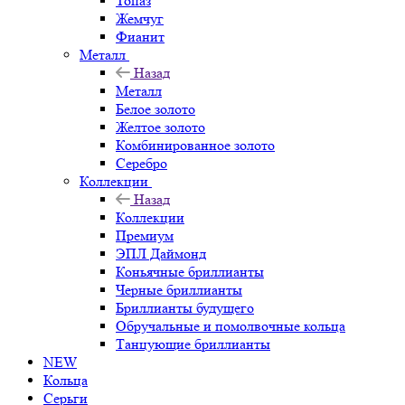
Топаз
Жемчуг
Фианит
Металл
Назад
Металл
Белое золото
Желтое золото
Комбинированное золото
Серебро
Коллекции
Назад
Коллекции
Премиум
ЭПЛ Даймонд
Коньячные бриллианты
Черные бриллианты
Бриллианты будущего
Обручальные и помолвочные кольца
Танцующие бриллианты
NEW
Кольца
Серьги