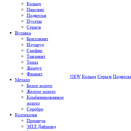
Кольца
Пирсинг
Подвески
Пусеты
Серьги
Вставка
Бриллиант
Изумруд
Сапфир
Танзанит
Топаз
Жемчуг
Фианит
NEW
Кольца
Серьги
Подвеск
Металл
Белое золото
Желтое золото
Комбинированное
золото
Серебро
Коллекции
Премиум
ЭПЛ Даймонд