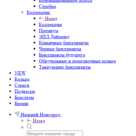
Комбинированное золото
Серебро
Коллекции
Назад
Коллекции
Премиум
ЭПЛ Даймонд
Коньячные бриллианты
Черные бриллианты
Бриллианты будущего
Обручальные и помолвочные кольца
Танцующие бриллианты
NEW
Кольца
Серьги
Подвески
Браслеты
Броши
Нижний Новгород
Назад