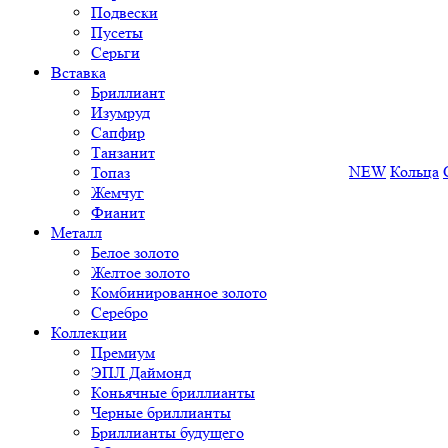
Подвески
Пусеты
Серьги
Вставка
Бриллиант
Изумруд
Сапфир
Танзанит
NEW
Кольца
Топаз
Жемчуг
Фианит
Металл
Белое золото
Желтое золото
Комбинированное золото
Серебро
Коллекции
Премиум
ЭПЛ Даймонд
Коньячные бриллианты
Черные бриллианты
Бриллианты будущего