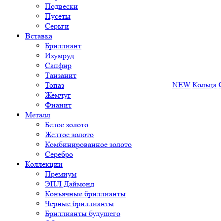
Подвески
Пусеты
Серьги
Вставка
Бриллиант
Изумруд
Сапфир
Танзанит
NEW
Кольца
Топаз
Жемчуг
Фианит
Металл
Белое золото
Желтое золото
Комбинированное золото
Серебро
Коллекции
Премиум
ЭПЛ Даймонд
Коньячные бриллианты
Черные бриллианты
Бриллианты будущего