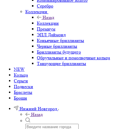
Комбинированное золото
Серебро
Коллекции
Назад
Коллекции
Премиум
ЭПЛ Даймонд
Коньячные бриллианты
Черные бриллианты
Бриллианты будущего
Обручальные и помолвочные кольца
Танцующие бриллианты
NEW
Кольца
Серьги
Подвески
Браслеты
Броши
Нижний Новгород
Назад