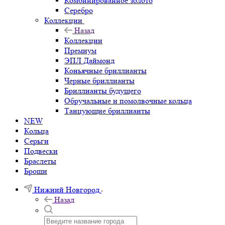
Комбинированное золото
Серебро
Коллекции
Назад
Коллекции
Премиум
ЭПЛ Даймонд
Коньячные бриллианты
Черные бриллианты
Бриллианты будущего
Обручальные и помолвочные кольца
Танцующие бриллианты
NEW
Кольца
Серьги
Подвески
Браслеты
Броши
Нижний Новгород
Назад