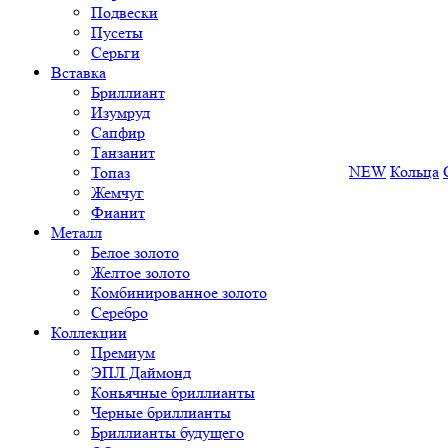
Подвески
Пусеты
Серьги
Вставка
Бриллиант
Изумруд
Сапфир
Танзанит
NEW
Кольца
Топаз
Жемчуг
Фианит
Металл
Белое золото
Желтое золото
Комбинированное золото
Серебро
Коллекции
Премиум
ЭПЛ Даймонд
Коньячные бриллианты
Черные бриллианты
Бриллианты будущего