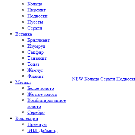
Кольца
Пирсинг
Подвески
Пусеты
Серьги
Вставка
Бриллиант
Изумруд
Сапфир
Танзанит
Топаз
Жемчуг
Фианит
NEW
Кольца
Серьги
Подвеск
Металл
Белое золото
Желтое золото
Комбинированное
золото
Серебро
Коллекции
Премиум
ЭПЛ Даймонд