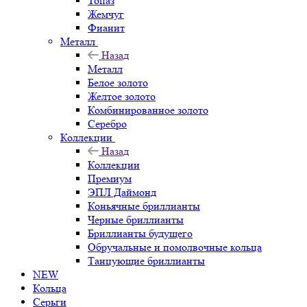
Топаз
Жемчуг
Фианит
Металл
Назад
Металл
Белое золото
Желтое золото
Комбинированное золото
Серебро
Коллекции
Назад
Коллекции
Премиум
ЭПЛ Даймонд
Коньячные бриллианты
Черные бриллианты
Бриллианты будущего
Обручальные и помолвочные кольца
Танцующие бриллианты
NEW
Кольца
Серьги