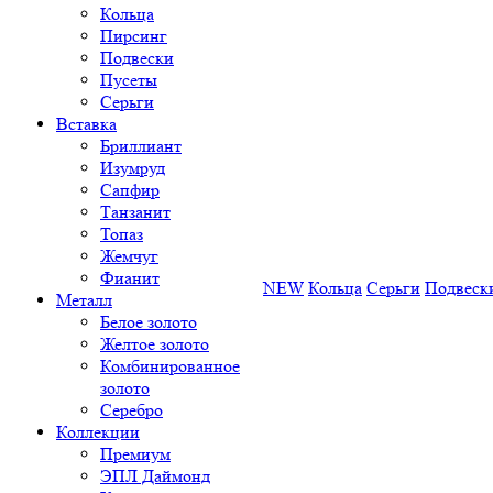
Кольца
Пирсинг
Подвески
Пусеты
Серьги
Вставка
Бриллиант
Изумруд
Сапфир
Танзанит
Топаз
Жемчуг
Фианит
NEW
Кольца
Серьги
Подвеск
Металл
Белое золото
Желтое золото
Комбинированное
золото
Серебро
Коллекции
Премиум
ЭПЛ Даймонд