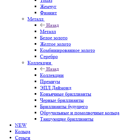
Топаз
Жемчуг
Фианит
Металл
Назад
Металл
Белое золото
Желтое золото
Комбинированное золото
Серебро
Коллекции
Назад
Коллекции
Премиум
ЭПЛ Даймонд
Коньячные бриллианты
Черные бриллианты
Бриллианты будущего
Обручальные и помолвочные кольца
Танцующие бриллианты
NEW
Кольца
Серьги