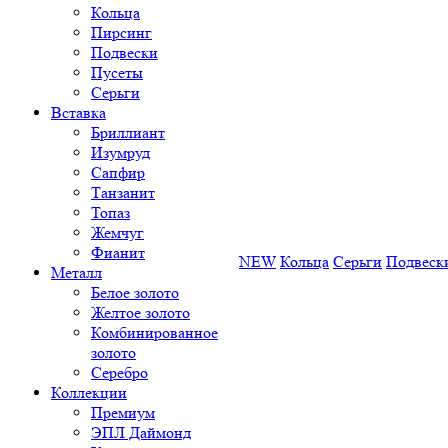
Кольца
Пирсинг
Подвески
Пусеты
Серьги
Вставка
Бриллиант
Изумруд
Сапфир
Танзанит
Топаз
Жемчуг
Фианит
NEW
Кольца
Серьги
Подвеск
Металл
Белое золото
Желтое золото
Комбинированное
золото
Серебро
Коллекции
Премиум
ЭПЛ Даймонд