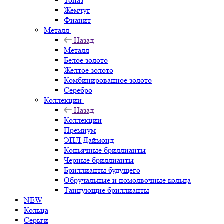
Топаз
Жемчуг
Фианит
Металл
Назад
Металл
Белое золото
Желтое золото
Комбинированное золото
Серебро
Коллекции
Назад
Коллекции
Премиум
ЭПЛ Даймонд
Коньячные бриллианты
Черные бриллианты
Бриллианты будущего
Обручальные и помолвочные кольца
Танцующие бриллианты
NEW
Кольца
Серьги