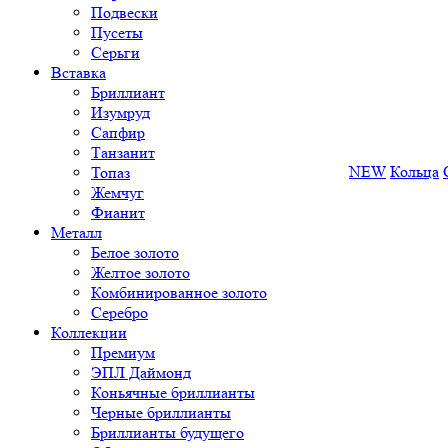
Подвески
Пусеты
Серьги
Вставка
Бриллиант
Изумруд
Сапфир
Танзанит
NEW
Кольца
Топаз
Жемчуг
Фианит
Металл
Белое золото
Желтое золото
Комбинированное золото
Серебро
Коллекции
Премиум
ЭПЛ Даймонд
Коньячные бриллианты
Черные бриллианты
Бриллианты будущего