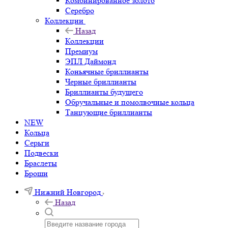
Комбинированное золото
Серебро
Коллекции
Назад
Коллекции
Премиум
ЭПЛ Даймонд
Коньячные бриллианты
Черные бриллианты
Бриллианты будущего
Обручальные и помолвочные кольца
Танцующие бриллианты
NEW
Кольца
Серьги
Подвески
Браслеты
Броши
Нижний Новгород
Назад