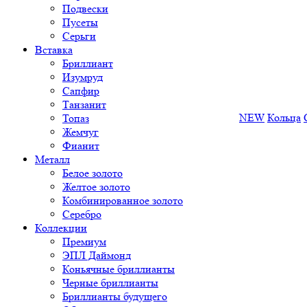
Подвески
Пусеты
Серьги
Вставка
Бриллиант
Изумруд
Сапфир
Танзанит
NEW
Кольца
Топаз
Жемчуг
Фианит
Металл
Белое золото
Желтое золото
Комбинированное золото
Серебро
Коллекции
Премиум
ЭПЛ Даймонд
Коньячные бриллианты
Черные бриллианты
Бриллианты будущего